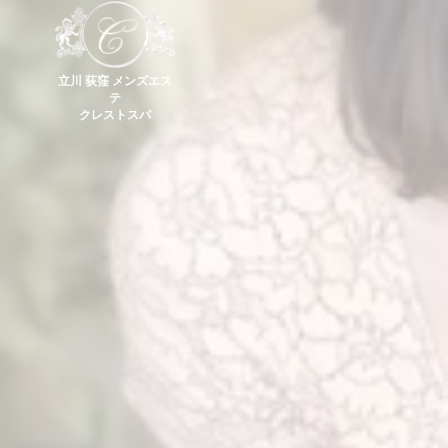
立川 荻窪 メンズエス
テ
クレストスパ