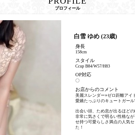
PROFILE
プロフィール
白雪 ゆめ (23歳)
身長
158cm
スタイル
Ccup B84/W57/H83
OP対応
〇
お店からのコメント
美麗スレンダー×ゼロ距離アイ
愛嬌たっぷりのキュートガール"
出会い頭、ため息が出るほどの
非常に気さくで明るい性格なが
せ持つ可愛らしさ満点の人気セ
た！