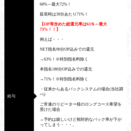
60%～最大72%！
延長時は30分あたり71%！
【OP等含めた総還元率は63％～最大
73%！！】
例えば・・・
NET指名90分OP込みでの還元
→63%！※特別指名料除く
本指名180分OP込みでの還元
→71%！※特別指名料除く
・従来からあるバックシステムの場合(当社調
べ)
給与
ご常連のリピーター様のロングコース希望を
受けた場合
→予約は嬉しいけど相対的なバック率が下が
ってしまう・・・。