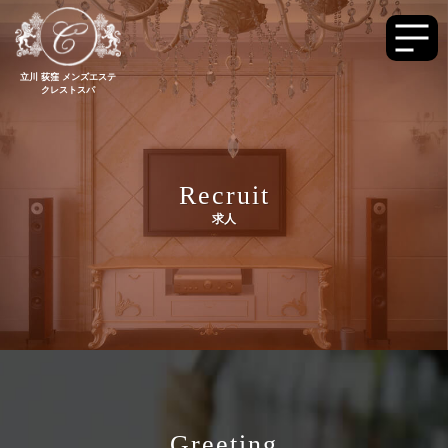
立川 荻窪 メンズエステ
クレストスパ
Recruit
求人
Greeting