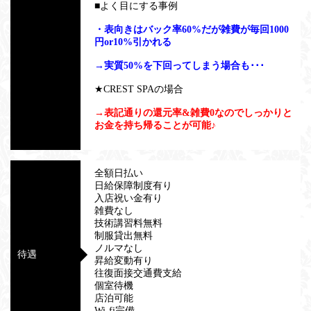
■よく目にする事例
・表向きはバック率60%だが雑費が毎回1000
円or10%引かれる
→実質50%を下回ってしまう場合も･･･
★CREST SPAの場合
→表記通りの還元率&雑費0なのでしっかりと
お金を持ち帰ることが可能♪
全額日払い
日給保障制度有り
入店祝い金有り
雑費なし
技術講習料無料
制服貸出無料
ノルマなし
待遇
昇給変動有り
往復面接交通費支給
個室待機
店泊可能
Wi-fi完備