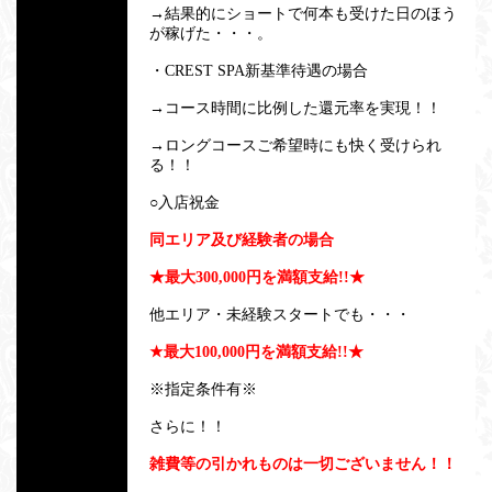
→結果的にショートで何本も受けた日のほう
が稼げた・・・。
・CREST SPA新基準待遇の場合
→コース時間に比例した還元率を実現！！
→ロングコースご希望時にも快く受けられ
る！！
○入店祝金
同エリア及び経験者の場合
★最大300,000円を満額支給!!★
他エリア・未経験スタートでも・・・
★最大100,000円を満額支給!!★
※指定条件有※
さらに！！
雑費等の引かれものは一切ございません！！