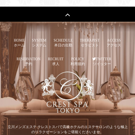
HOME
SYSTEM
SCHEDULE
THERAPIST
ACCESS
ホーム
システム
本日の出勤
セラピスト
アクセス
RESERVATION
RECRUIT
POLICY
TWITTER
予約
求人
利用規約
ツイッター
立川メンズエステ クレストスパで高級ホテルのエステサロンのような極上
のリラクゼーションをご堪能くださいませ。