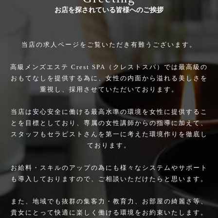
お店を探されている皆様へのご挨拶
当店の求人ページをご覧いただき有難うございます。
高級メンズエステ Crest SPA（クレストスパ）では最高級の
おもてなしを提供する為に、女性の内面から溢れる美しさを
重視し、採用させていただいております。
当店は安心安全に働ける最高水準の環境を女性に提供するこ
とを目標としており、専属の女性講師からの指導に加えて、
スタッフもセラピストさんを第一に考えた環境作りを徹底し
ております。
お給料・スキルのアップの為にも様々なシステムやサポート
も導入しておりますので、ご相談いただけたらと思います。
また、地域でも抜群の集客力・教育力、お部屋の綺麗さ等、
貴女にとって快適に楽しく働ける環境をお約束いたします。