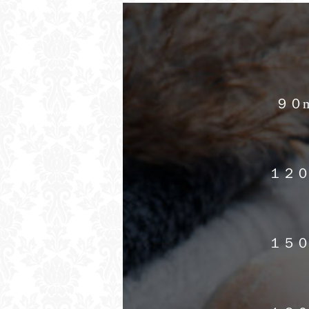
９０m
１２０
１５０