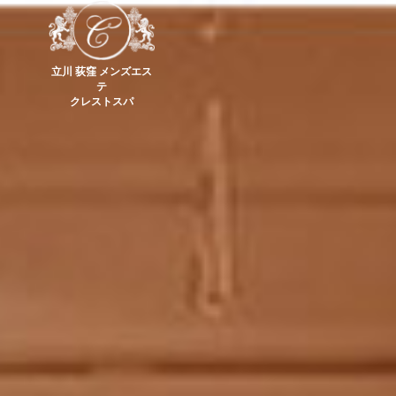
立川 荻窪 メンズエス
テ
クレストスパ