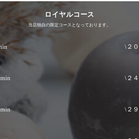
ロイヤルコース
当店独自の限定コースとなっております。
in
\２０
min
\２４
min
\２９