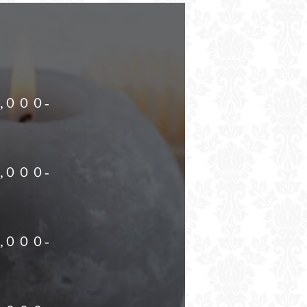
,０００-
,０００-
,０００-