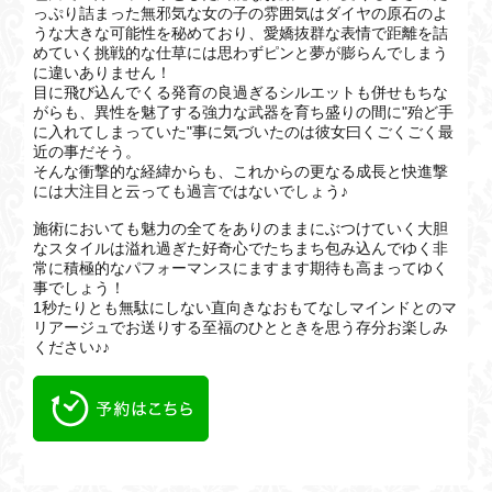
っぷり詰まった無邪気な女の子の雰囲気はダイヤの原石のよ
うな大きな可能性を秘めており、愛嬌抜群な表情で距離を詰
めていく挑戦的な仕草には思わずピンと夢が膨らんでしまう
に違いありません！
目に飛び込んでくる発育の良過ぎるシルエットも併せもちな
がらも、異性を魅了する強力な武器を育ち盛りの間に"殆ど手
に入れてしまっていた"事に気づいたのは彼女曰くごくごく最
近の事だそう。
そんな衝撃的な経緯からも、これからの更なる成長と快進撃
には大注目と云っても過言ではないでしょう♪
施術においても魅力の全てをありのままにぶつけていく大胆
なスタイルは溢れ過ぎた好奇心でたちまち包み込んでゆく非
常に積極的なパフォーマンスにますます期待も高まってゆく
事でしょう！
1秒たりとも無駄にしない直向きなおもてなしマインドとのマ
リアージュでお送りする至福のひとときを思う存分お楽しみ
ください♪♪