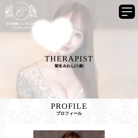
立川 荻窪 メンズエステ
クレストスパ
THERAPIST
菊池 みおん(21歳)
PROFILE
プロフィール