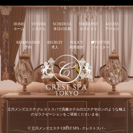
HOME
SYSTEM
SCHEDULE
THERAPIST
ACCESS
ホーム
システム
本日の出勤
セラピスト
アクセス
RESERVATION
RECRUIT
POLICY
TWITTER
予約
求人
利用規約
ツイッター
立川メンズエステ クレストスパで高級ホテルのエステサロンのような極上
のリラクゼーションをご堪能くださいませ。
© 立川メンズエステ CREST SPA - クレストスパ -