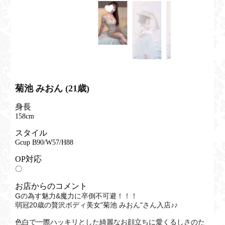
菊池 みおん (21歳)
身長
158cm
スタイル
Gcup B90/W57/H88
OP対応
〇
お店からのコメント
Gの為す魅力&魔力に卒倒不可避！！！
弱冠20歳の贅沢ボディ美女"菊池 みおん"さん入店♪♪
色白で一際ハッキリとした綺麗なお顔立ちに愛くるしさのた