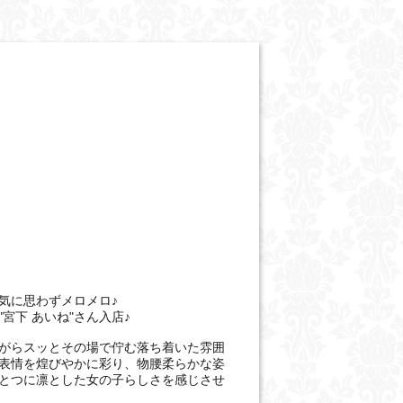
気に思わずメロメロ♪
宮下 あいね"さん入店♪
がらスッとその場で佇む落ち着いた雰囲
表情を煌びやかに彩り、物腰柔らかな姿
とつに凛とした女の子らしさを感じさせ