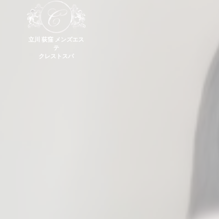
立川 荻窪 メンズエス
テ
クレストスパ