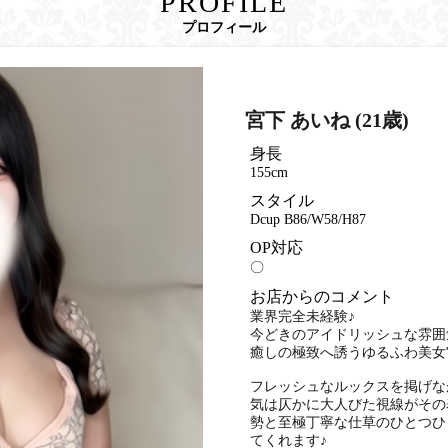
PROFILE
プロフィール
宮下 あいね (21歳)
身長
155cm
スタイル
Dcup B86/W58/H87
OP対応
〇
お店からのコメント
業界完全未経験♪
今どきのアイドリッシュな雰囲
癒しの極致へ誘うゆるふわ美女"
フレッシュなルックスを掲げな
気は仄かに大人びた視線がその
勢と至極丁寧な仕草のひとつひ
てくれます♪