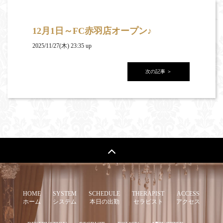
12月1日～FC赤羽店オープン♪
2025/11/27(木) 23:35 up
次の記事 ＞
HOME
SYSTEM
SCHEDULE
THERAPIST
ACCESS
ホーム
システム
本日の出勤
セラピスト
アクセス